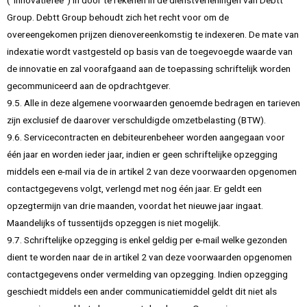
(“innovatiefee”) in door te rekenen in de dienstverleningen van Debtt
Group. Debtt Group behoudt zich het recht voor om de
overeengekomen prijzen dienovereenkomstig te indexeren. De mate van
indexatie wordt vastgesteld op basis van de toegevoegde waarde van
de innovatie en zal voorafgaand aan de toepassing schriftelijk worden
gecommuniceerd aan de opdrachtgever.
9.5. Alle in deze algemene voorwaarden genoemde bedragen en tarieven
zijn exclusief de daarover verschuldigde omzetbelasting (BTW).
9.6. Servicecontracten en debiteurenbeheer worden aangegaan voor
één jaar en worden ieder jaar, indien er geen schriftelijke opzegging
middels een e-mail via de in artikel 2 van deze voorwaarden opgenomen
contactgegevens volgt, verlengd met nog één jaar. Er geldt een
opzegtermijn van drie maanden, voordat het nieuwe jaar ingaat.
Maandelijks of tussentijds opzeggen is niet mogelijk.
9.7. Schriftelijke opzegging is enkel geldig per e-mail welke gezonden
dient te worden naar de in artikel 2 van deze voorwaarden opgenomen
contactgegevens onder vermelding van opzegging. Indien opzegging
geschiedt middels een ander communicatiemiddel geldt dit niet als