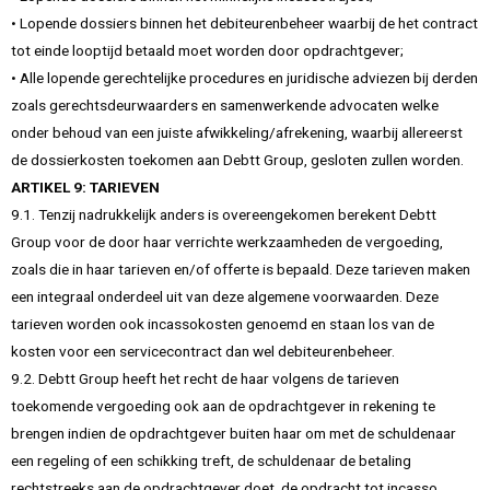
• Lopende dossiers binnen het debiteurenbeheer waarbij de het contract
tot einde looptijd betaald moet worden door opdrachtgever;
• Alle lopende gerechtelijke procedures en juridische adviezen bij derden
zoals gerechtsdeurwaarders en samenwerkende advocaten welke
onder behoud van een juiste afwikkeling/afrekening, waarbij allereerst
de dossierkosten toekomen aan Debtt Group, gesloten zullen worden.
ARTIKEL 9: TARIEVEN
9.1. Tenzij nadrukkelijk anders is overeengekomen berekent Debtt
Group voor de door haar verrichte werkzaamheden de vergoeding,
zoals die in haar tarieven en/of offerte is bepaald. Deze tarieven maken
een integraal onderdeel uit van deze algemene voorwaarden. Deze
tarieven worden ook incassokosten genoemd en staan los van de
kosten voor een servicecontract dan wel debiteurenbeheer.
9.2. Debtt Group heeft het recht de haar volgens de tarieven
toekomende vergoeding ook aan de opdrachtgever in rekening te
brengen indien de opdrachtgever buiten haar om met de schuldenaar
een regeling of een schikking treft, de schuldenaar de betaling
rechtstreeks aan de opdrachtgever doet, de opdracht tot incasso