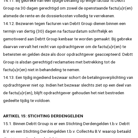
14.11. Bij gebreke van een tijdige betaling op enige factuur is Debtt
Group na 30 dagen gerechtigd om zowel de openstaande factu(u)r(en)
alsmede de rente en de dossierkosten volledig te verrekenen.
14.12. Bezwaren tegen facturen van Debtt Group dienen binnen een
termijn van dertig (30) dagen na factuurdatum schriftelijk en
gemotiveerd aan Debtt Group kenbaar te worden gemaakt. Bij gebreke
daarvan vervalt het recht van opdrachtgever om de factu(u)r(en) te
betwisten en gelden deze als door opdrachtgever geaccepteerd. Debtt
Group is alsdan gerechtigd reclamaties met betrekking tot de
factu(u)r(en) niet in behandeling te nemen.
14.13. Een tijdig ingediend bezwaar schort de betalingsverplichting van
opdrachtgever niet op. Indien het bezwaar slechts ziet op een deel van
de factu(u)r(en), blijft opdrachtgever gehouden het niet bestreden
gedeelte tijdig te voldoen.
ARTIKEL 15: STICHTING DERDENGELDEN
15.1. Binnen Debtt Group is er een Stichting Derdengelden t.b.v. Debtt
B.V. en een Stichting Derdengelden t.b.v. Collect4u B.V. waarop betaald