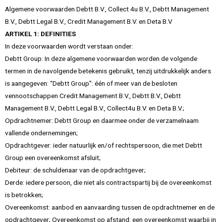
Algemene voorwaarden Debtt B.V., Collect 4u B.V., Debtt Management
B.V., Debtt Legal B.V., Credit Management B.V. en Deta B.V
ARTIKEL 1: DEFINITIES
In deze voorwaarden wordt verstaan onder:
Debtt Group: In deze algemene voorwaarden worden de volgende
termen in de navolgende betekenis gebruikt, tenzij uitdrukkelijk anders
is aangegeven: “Debtt Group”: één of meer van de besloten
vennootschappen Credit Management B.V., Debtt B.V., Debtt
Management B.V., Debtt Legal B.V., Collect4u B.V. en Deta B.V.;
Opdrachtnemer: Debtt Group en daarmee onder de verzamelnaam
vallende ondernemingen;
Opdrachtgever: ieder natuurlijk en/of rechtspersoon, die met Debtt
Group een overeenkomst afsluit;
Debiteur: de schuldenaar van de opdrachtgever;
Derde: iedere persoon, die niet als contractspartij bij de overeenkomst
is betrokken;
Overeenkomst: aanbod en aanvaarding tussen de opdrachtnemer en de
opdrachtgever; Overeenkomst op afstand: een overeenkomst waarbij in