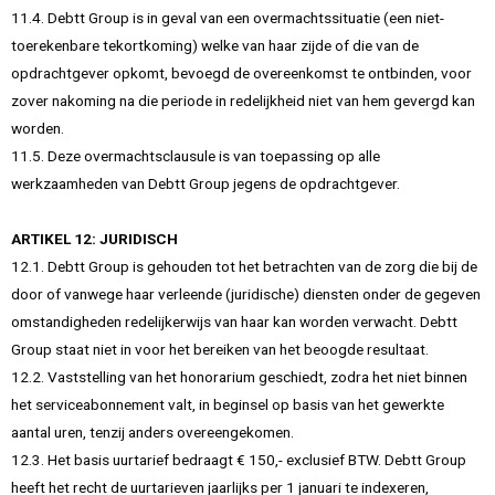
11.4. Debtt Group is in geval van een overmachtssituatie (een niet-
toerekenbare tekortkoming) welke van haar zijde of die van de
opdrachtgever opkomt, bevoegd de overeenkomst te ontbinden, voor
zover nakoming na die periode in redelijkheid niet van hem gevergd kan
worden.
11.5. Deze overmachtsclausule is van toepassing op alle
werkzaamheden van Debtt Group jegens de opdrachtgever.
ARTIKEL 12: JURIDISCH
12.1. Debtt Group is gehouden tot het betrachten van de zorg die bij de
door of vanwege haar verleende (juridische) diensten onder de gegeven
omstandigheden redelijkerwijs van haar kan worden verwacht. Debtt
Group staat niet in voor het bereiken van het beoogde resultaat.
12.2. Vaststelling van het honorarium geschiedt, zodra het niet binnen
het serviceabonnement valt, in beginsel op basis van het gewerkte
aantal uren, tenzij anders overeengekomen.
12.3. Het basis uurtarief bedraagt € 150,- exclusief BTW. Debtt Group
heeft het recht de uurtarieven jaarlijks per 1 januari te indexeren,