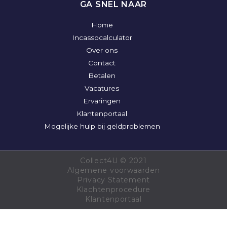
GA SNEL NAAR
Home
Incassocalculator
Over ons
Contact
Betalen
Vacatures
Ervaringen
Klantenportaal
Mogelijke hulp bij geldproblemen
Collect4U ©
2021
Algemene voorwaarden
Privacy Statement
Klachtenprocedure
Klantenportaal